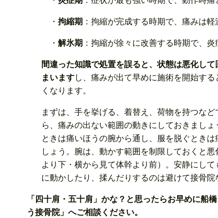
・
炎症期
：症状が最も強い時期で、動作時痛
・
拘縮期
：拘縮が完成する時期で、痛みは軽
・
解氷期
：拘縮が徐々に改善する時期で、炎
間違った知識で処置を誤ると、状態は悪化して
まいます
し、痛みが出て早めに施術を開始する
くなります。
まずは、手を挙げる、着替え、荷物を持つなど
ら、痛みの出ない範囲の動きにしておきましょ
ときは痛いほうの腕から通し、服を脱ぐときは
しょう。腕は、動かす範囲を制限しておくと悪
より下・横から見て体幹より前）。安静にして
に動かしたり、揉んだりするのは避けて接骨院
「四十肩・五十肩」かな？と思ったらお早めに船橋
う接骨院」へご相談ください。