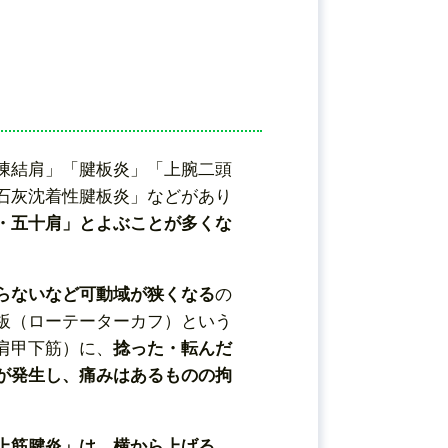
凍結肩」「腱板炎」「上腕二頭
石灰沈着性腱板炎」などがあり
・五十肩」とよぶことが多くな
らないなど可動域が狭くなる
の
板（ローテーターカフ）という
肩甲下筋）に、
捻った・転んだ
が発生し、痛みはあるものの拘
上筋腱炎」は、横から上げる