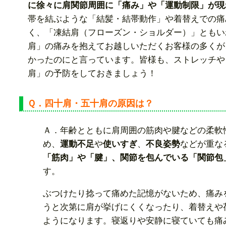
に徐々に肩関節周囲に「痛み」や「運動制限」が現
帯を結ぶような「結髪・結帯動作」や着替えでの痛
く、「凍結肩（フローズン・ショルダー）」ともい
肩」の痛みを抱えてお越しいただくお客様の多くが
かったのにと言っています。皆様も、ストレッチや
肩」の予防をしておきましょう！
Ｑ．四十肩・五十肩の原因は？
Ａ．年齢とともに肩周囲の筋肉や腱などの柔軟
め、
運動不足
や
使いすぎ
、
不良姿勢
などが重な
「筋肉」や「腱」、関節を包んでいる「関節包
す。
ぶつけたり捻って痛めた記憶がないため、痛み
うと次第に肩が挙げにくくなったり、着替えや
ようになります。寝返りや安静に寝ていても痛