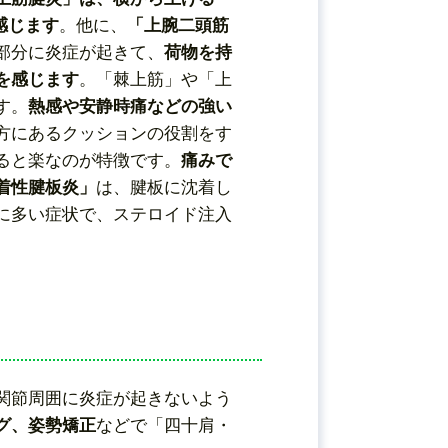
感じます
。他に、
「上腕二頭筋
部分に炎症が起きて、
荷物を持
を感じます
。「棘上筋」や「上
す。
熱感や安静時痛などの強い
方にあるクッションの役割をす
ると楽なのが特徴です。
痛みで
着性腱板炎」
は、腱板に沈着し
に多い症状で、ステロイド注入
関節周囲に炎症が起きないよう
グ、姿勢矯正
などで「四十肩・