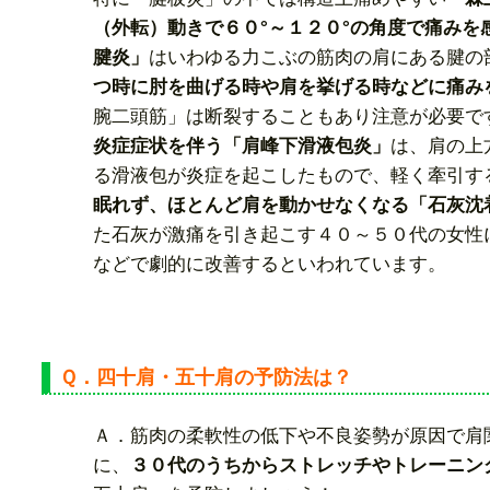
（外転）動きで６０°～１２０°の角度で痛みを
腱炎」
はいわゆる力こぶの筋肉の肩にある腱の
つ時に肘を曲げる時や肩を挙げる時などに痛み
腕二頭筋」は断裂することもあり注意が必要で
炎症症状を伴う「肩峰下滑液包炎」
は、肩の上
る滑液包が炎症を起こしたもので、軽く牽引す
眠れず、ほとんど肩を動かせなくなる「石灰沈
た石灰が激痛を引き起こす４０～５０代の女性
などで劇的に改善するといわれています。
Ｑ．四十肩・五十肩の予防法は？
Ａ．筋肉の柔軟性の低下や不良姿勢が原因で肩
に、
３０代のうちからストレッチやトレーニン