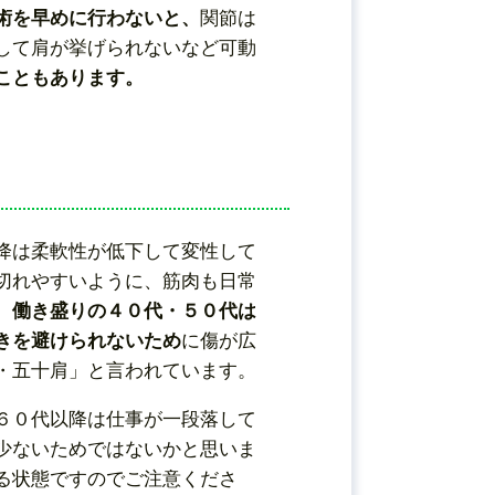
術を早めに行わないと、
関節は
して肩が挙げられないなど可動
こともあります。
降は柔軟性が低下して変性して
切れやすいように、筋肉も日常
、
働き盛りの４０代・５０代は
きを避けられないため
に傷が広
・五十肩」と言われています。
６０代以降は仕事が一段落して
少ないためではないかと思いま
る状態ですのでご注意くださ