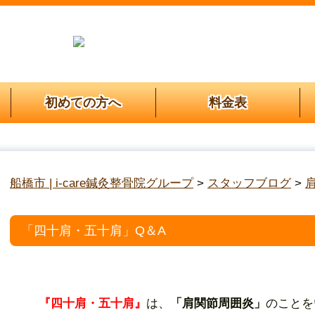
初めての方へ
料金表
船橋市 | i-care鍼灸整骨院グループ
>
スタッフブログ
>
「四十肩・五十肩」Q＆A
『四十肩・五十肩』
は、
「肩関節周囲炎」
のことを