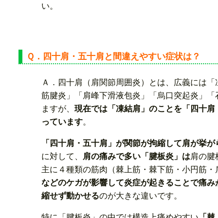
い。
Ｑ．四十肩・五十肩と間違えやすい症状は？
Ａ．四十肩（肩関節周囲炎）とは、広義には「
筋腱炎」「肩峰下滑液包炎」「烏口突起炎」「
ますが、
現在では「凍結肩」のことを「四十肩
っています
。
「四十肩・五十肩」が関節が拘縮して肩が挙が
に対して、
肩の痛みで多い「腱板炎」は
肩の腱
主に４種類の筋肉（棘上筋・棘下筋・小円筋・
などのケガが影響して炎症が起きることで痛み
縮せず動かせる
のが大きな違いです。
特に「腱板炎」の中では構造上痛めやすい
「棘