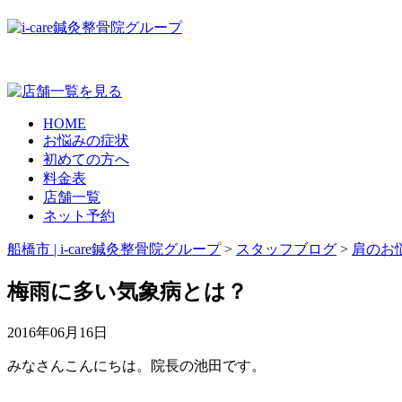
HOME
お悩みの症状
初めての方へ
料金表
店舗一覧
ネット予約
船橋市 | i-care鍼灸整骨院グループ
>
スタッフブログ
>
肩のお
梅雨に多い気象病とは？
2016年06月16日
みなさんこんにちは。院長の池田です。