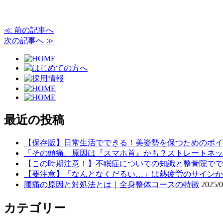
≪ 前の記事へ
次の記事へ ≫
最近の投稿
【保存版】日常生活でできる！美姿勢を保つためのポイ
「その頭痛、原因は『スマホ首』かも？ストレートネッ
【この時期注意！】不眠症についての知識と整骨院でで
【要注意】「なんとなくだるい…」は熱疲労のサインか
腰痛の原因と対処法とは｜全身整体コースの特徴
2025/0
カテゴリー