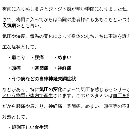
梅雨に入り蒸し暑さとジトジト感が辛い季節になりましたね
さて、梅雨に入ってからは当院の患者様にもあちこちといつ
天気病＞
とも言い、
気圧や湿度、気温の変化によって身体のあちこちに不調を訴
主な症状として、
・肩こり ・
腰痛 ・
めまい
・頭痛 ・
関節痛 ・神経痛
・うつ病などの自律神経失調症状
などがあり、特に
気圧の変化
によって気圧を感じるセンサー
という物質が体内で産生
されます。このヒスタミンは
血圧を
だから腰痛や肩こり、神経痛、関節痛、めまい、頭痛等の不
対処として、
・
規則正しい食生活