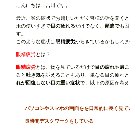
こんにちは、吉川です。
最近、頸の症状でお越しいただく皆様の話を聞くと
ホの使いすぎで
目の疲れる
だけでなく、
頭痛で
も困
す。
このような症状は
眼精疲労
からきているかもしれま
眼精疲労
とは？
眼精疲労
とは、物を見ているだけで
目の疲れ
や
肩こ
ると
吐き気
を訴えることもあり、単なる目の疲れと
れが回復しない目の重い症状
で、以下の原因が考え
パソコンやスマホの画面をを日常的に長く見て
長時間デスクワークをしている