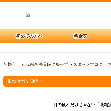
初めての方へ
料金表
船橋市 | i-care鍼灸整骨院グループ
>
スタッフブログ
>
眼精疲労で頭痛？
目の疲れだけじゃない「眼精