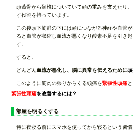
頭蓋骨から頚椎についていて頭の重みを支えたり、
す役割
を持っています。
この後頭下筋群の下には
頭につながる神経や血管が
ると血管が収縮し血流が悪くなり酸素不足
を引き起
す。
すると、
どんどん
血流が悪化し、脳に異常を伝えるために
頭
このように筋肉の張りからくる頭痛を
緊張性頭痛
と
緊張性頭痛
を改善するには
？
部屋を明るくする
特に夜寝る前にスマホを使ってから寝るという習慣